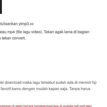
 tulisankan ytmp3.cc
atau mp4 (file lagu video). Tekan agak lama di bagian
u tekan convert.
folder download maka lagu tersebut sudah ada di memori hp
 favorit kamu dengan mudah kapan saja. Tanpa harus
rsimpan di galeri hp
Cara mendownload lagu di youtube jadi mp3 atau