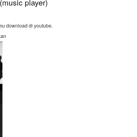
 (music player)
amu download di youtube.
kan