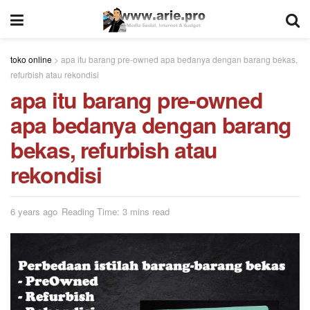
toko online
>
apa itu barang pre-owned apa bedanya dengan barang bekas,
refurbish atau rekondisi
apa itu barang pre-owned
apa bedanya dengan barang
bekas, refurbish atau
rekondisi
6 years ago
Reading Time: 3 mins read