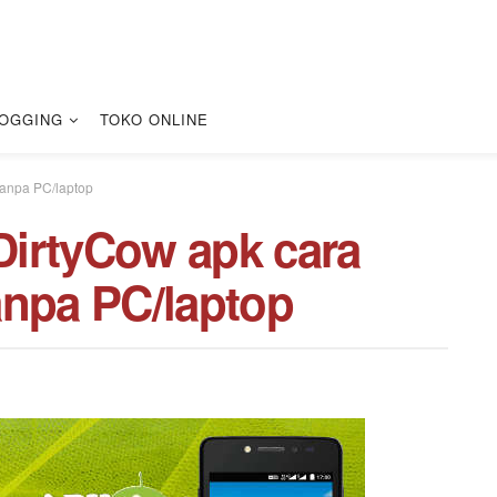
OGGING
TOKO ONLINE
tanpa PC/laptop
irtyCow apk cara
anpa PC/laptop