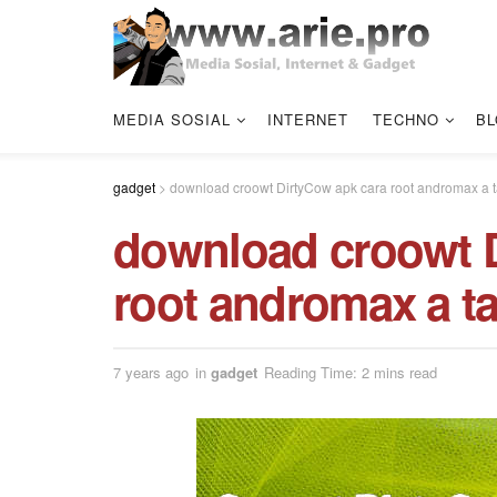
MEDIA SOSIAL
INTERNET
TECHNO
BL
gadget
>
download croowt DirtyCow apk cara root andromax a 
download croowt D
root andromax a t
7 years ago
in
gadget
Reading Time: 2 mins read