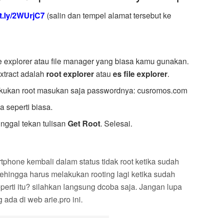
it.ly/2WUrjC7
(salin dan tempel alamat tersebut ke
e explorer atau file manager yang biasa kamu gunakan.
xtract adalah
root explorer
atau
es file explorer
.
kukan root masukan saja passwordnya: cusromos.com
a seperti biasa.
inggal tekan tulisan
Get Root
. Selesai.
hone kembali dalam status tidak root ketika sudah
hingga harus melakukan rooting lagi ketika sudah
perti itu? silahkan langsung dcoba saja. Jangan lupa
ada di web arie.pro ini.